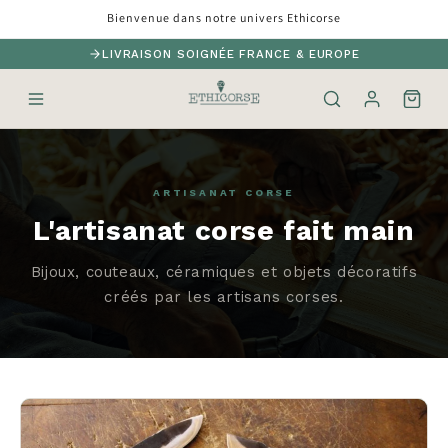
et
Bienvenue dans notre univers Ethicorse
passer
au
LIVRAISON SOIGNÉE FRANCE & EUROPE
contenu
ARTISANAT CORSE
L'artisanat corse fait main
Bijoux, couteaux, céramiques et objets décoratifs
créés par les artisans corses.