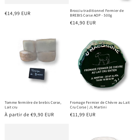
Brocciu traditionnel Fermier de
Prix
€14,99 EUR
BREBIS Corse AOP - 500g
habituel
Prix
€14,90 EUR
habituel
Tomme fermière de brebis Corse,
Fromage Fermier de Chèvre au Lait
Lait cru
Cru Corse | JL Martini
Prix
À partir de €9,90 EUR
Prix
€11,99 EUR
habituel
habituel