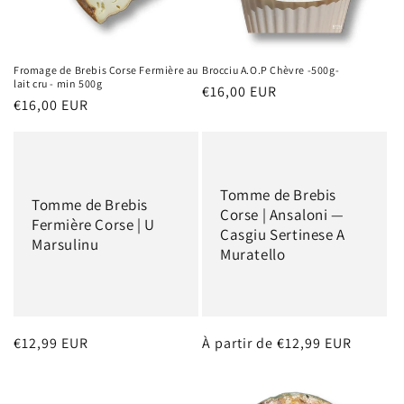
o
n
Fromage de Brebis Corse Fermière au
Brocciu A.O.P Chèvre -500g-
lait cru - min 500g
Prix
€16,00 EUR
:
Prix
€16,00 EUR
habituel
habituel
Tomme de Brebis
Tomme de Brebis
Corse | Ansaloni —
Fermière Corse | U
Casgiu Sertinese A
Marsulinu
Muratello
Prix
€12,99 EUR
Prix
À partir de €12,99 EUR
habituel
habituel