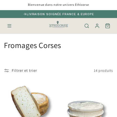
et
Bienvenue dans notre univers Ethicorse
passer
au
LIVRAISON SOIGNÉE FRANCE & EUROPE
contenu
C
Fromages Corses
o
l
Filtrer et trier
14 produits
l
e
c
t
i