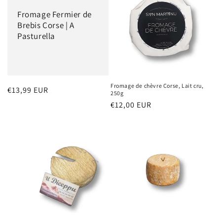
Fromage Fermier de
Brebis Corse | A
Pasturella
Fromage de chèvre Corse, Lait cru,
Prix
€13,99 EUR
250g
habituel
Prix
€12,00 EUR
habituel