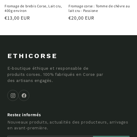
Fromage de brebis Corse, Lait cru,
Fromage corse : Tomme de chèvre au
400g environ
lait cru - Passione
Prix
€13,00 EUR
Prix
€20,00 EUR
habituel
habituel
ETHICORSE
E-boutique éthique et responsable de
produits corses. 100% fabriqués en Corse par
des artisans engagés.
Restez informés
Nouveaux produits, actualités des producteurs, arrivages
en avant-première.